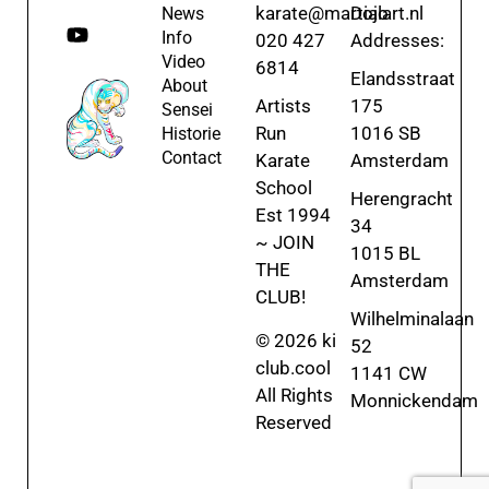
karate@martialart.nl
Dojo
News
Info
020 427
Addresses:
Video
6814
Elandsstraat
About
Artists
175
Sensei
Run
1016 SB
Historie
Contact
Karate
Amsterdam
School
Herengracht
Est 1994
34
~ JOIN
1015 BL
THE
Amsterdam
CLUB!
Wilhelminalaan
© 2026 ki
52
club.cool
1141 CW
All Rights
Monnickendam
Reserved