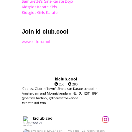
Samurette’s Girls-Karate Dojo
Kidsgids Karate Kids
Kidsgids Girls-Karate
Join ki club.cool
www.kiclub.cool
kiclub.cool
256
280
'Coolest Club in Town'. Shotokan Karate school in
Amsterdam and Monnickendam, NL, EU. EST. 1994.
@patrick.hattrick, @theresezoekende.
#karate #ki #do
kiclub.cool
Apr 21