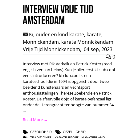
Interview Vrije Tijd
Amsterdam
Ki
,
ouder en kind karate
,
karate
,
Monnickendam
,
karate Monnickendam
,
Vrije Tijd Monnickendam
,
04 sep, 2023
0
Interview met Rik Verkaik en Patrick Koster (read
english version below) Kun je allereerst ki club.cool
eens introduceren? ki club.cool is een
karateschool die in 1994 is opgericht door twee
beeldend kunstenaars en vechtsport
enthousiastelingen Thérèse Zoekende en Patrick
Koster. De sfeervolle dojo of karate oefenzaal ligt
onder de Herengracht ter hoogte van nummer 34.
…
Read More →
GEZONDHEID
,
GEZELLIGHEID
,
TRADITIONEEL-KARATE-BROEK-IN-WATERLAND
,