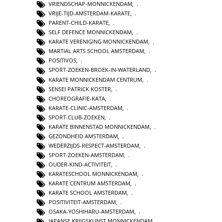
VRIENDSCHAP-MONNICKENDAM
,
VRIJE-TIJD-AMSTERDAM-KARATE
,
PARENT-CHILD-KARATE
,
SELF DEFENCE MONNICKENDAM
,
KARATE VERENIGING MONNICKENDAM
,
MARTIAL ARTS SCHOOL AMSTERDAM
,
POSITIVOS
,
SPORT-ZOEKEN-BROEK-IN-WATERLAND
,
KARATE MONNICKENDAM CENTRUM
,
SENSEI PATRICK KOSTER
,
CHOREOGRAFIE-KATA
,
KARATE-CLINIC-AMSTERDAM
,
SPORT-CLUB-ZOEKEN
,
KARATE BINNENSTAD MONNICKENDAM
,
GEZONDHEID AMSTERDAM
,
WEDERZIJDS-RESPECT-AMSTERDAM
,
SPORT-ZOEKEN-AMSTERDAM
,
OUDER-KIND-ACTIVITEIT
,
KARATESCHOOL MONNICKENDAM
,
KARATE CENTRUM AMSTERDAM
,
KARATE SCHOOL AMSTERDAM
,
POSITIVITEIT-AMSTERDAM
,
OSAKA-YOSHIHARU-AMSTERDAM
,
JAPANSE KRIJGSKUNST MONNICKENDAM
,