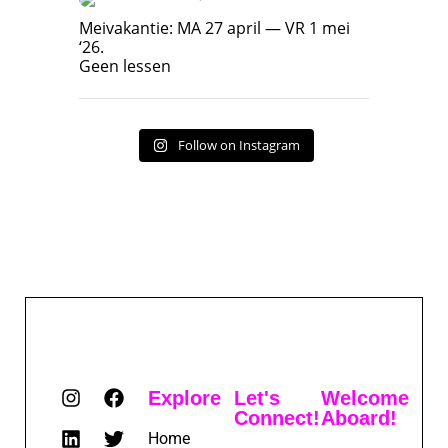
Meivakantie: MA 27 april — VR 1 mei ‘26.
Geen lessen
Meivakantie: MA 27 april — VR 1 mei
‘26.
17
7
Geen lessen
Follow on Instagram
Explore
Let's
Welcome
Connect!
Aboard!
Home