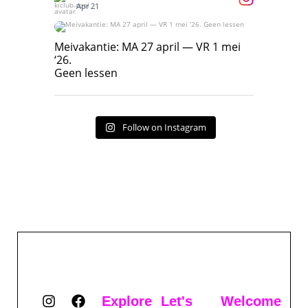
Apr 21
Meivakantie: MA 27 april — VR 1 mei ‘26.
Geen lessen
Meivakantie: MA 27 april — VR 1 mei
‘26.
17
7
Geen lessen
Follow on Instagram
Explore
Let's
Welcome