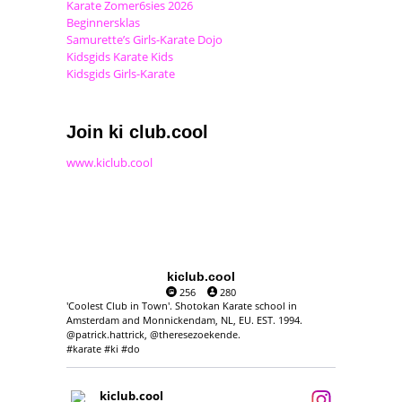
Karate Zomer6sies 2026
Beginnersklas
Samurette’s Girls-Karate Dojo
Kidsgids Karate Kids
Kidsgids Girls-Karate
Join ki club.cool
www.kiclub.cool
kiclub.cool
256
280
'Coolest Club in Town'. Shotokan Karate school in
Amsterdam and Monnickendam, NL, EU. EST. 1994.
@patrick.hattrick, @theresezoekende.
#karate #ki #do
kiclub.cool