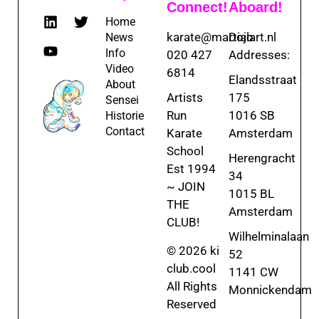
Connect!
Aboard!
Home
karate@martialart.nl
Dojo
News
Info
020 427
Addresses:
Video
6814
Elandsstraat
About
Artists
175
Sensei
Run
1016 SB
Historie
Contact
Karate
Amsterdam
School
Herengracht
Est 1994
34
~ JOIN
1015 BL
THE
Amsterdam
CLUB!
Wilhelminalaan
© 2026 ki
52
club.cool
1141 CW
All Rights
Monnickendam
Reserved