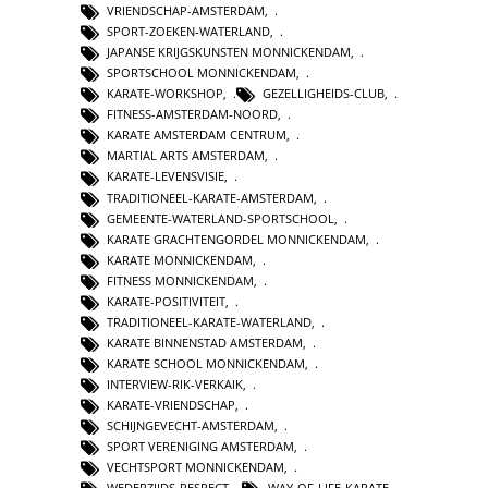
VRIENDSCHAP-AMSTERDAM
,
SPORT-ZOEKEN-WATERLAND
,
JAPANSE KRIJGSKUNSTEN MONNICKENDAM
,
SPORTSCHOOL MONNICKENDAM
,
KARATE-WORKSHOP
,
GEZELLIGHEIDS-CLUB
,
FITNESS-AMSTERDAM-NOORD
,
KARATE AMSTERDAM CENTRUM
,
MARTIAL ARTS AMSTERDAM
,
KARATE-LEVENSVISIE
,
TRADITIONEEL-KARATE-AMSTERDAM
,
GEMEENTE-WATERLAND-SPORTSCHOOL
,
KARATE GRACHTENGORDEL MONNICKENDAM
,
KARATE MONNICKENDAM
,
FITNESS MONNICKENDAM
,
KARATE-POSITIVITEIT
,
TRADITIONEEL-KARATE-WATERLAND
,
KARATE BINNENSTAD AMSTERDAM
,
KARATE SCHOOL MONNICKENDAM
,
INTERVIEW-RIK-VERKAIK
,
KARATE-VRIENDSCHAP
,
SCHIJNGEVECHT-AMSTERDAM
,
SPORT VERENIGING AMSTERDAM
,
VECHTSPORT MONNICKENDAM
,
WEDERZIJDS-RESPECT
,
WAY-OF-LIFE-KARATE
,